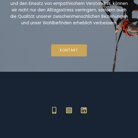
und den Einsatz von empathischem Verständnis, können
wir nicht nur den Alltagsstress verringern, sondern auch
die Qualität unserer zwischenmenschlichen Beziehungen
und unser Wohlbefinden erheblich verbessern
KONTAKT