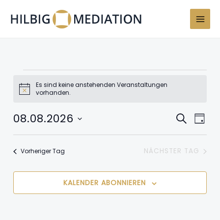
Zum
Inhalt
springen
Veranstaltungen
für
Es sind keine anstehenden Veranstaltungen
Hinweis
vorhanden.
8.
August
08.08.2026
2026
Veranstaltun
Veran
SUCHE
TAG
Suche
Ansic
Datum
und
Navig
wählen.
Ansichten,
NÄCHSTER TAG
Vorheriger Tag
Navigation
KALENDER ABONNIEREN