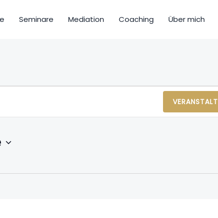
e
Seminare
Mediation
Coaching
Über mich
VERANSTAL
e