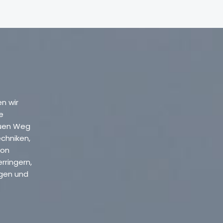
n wir
e
euen Weg
chniken,
von
rringern,
ngen und