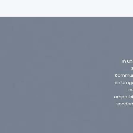
In u
Kommuni
im Umga
in
empathis
sondern